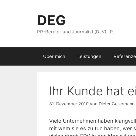
Zum
Inhalt
DEG
springen
PR-Berater und Journalist (DJV) i.R.
Über mich
Leistungen
Referenze
Ihr Kunde hat e
31. Dezember 2010
von
Dieter Gellermann
Viele Unternehmen haben klangvolle
mit wem sie es zu tun haben, wer 