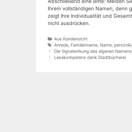
Abschließend eine Bitte: Melden Si
Ihrem vollständigen Namen, denn 
zeigt Ihre Individualität und Gesam
nicht ausdrücken.
Kategorien
Aus Kundensicht
Schlagwörter
Anrede
,
Familienname
,
Name
,
persönli
Die Signalwirkung des eigenen Namens
Lesekompetenz dank Stadtbücherei