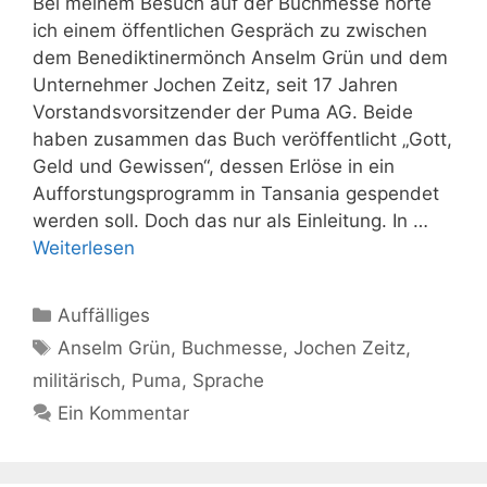
Bei meinem Besuch auf der Buchmesse hörte
ich einem öffentlichen Gespräch zu zwischen
dem Benediktinermönch Anselm Grün und dem
Unternehmer Jochen Zeitz, seit 17 Jahren
Vorstandsvorsitzender der Puma AG. Beide
haben zusammen das Buch veröffentlicht „Gott,
Geld und Gewissen“, dessen Erlöse in ein
Aufforstungsprogramm in Tansania gespendet
werden soll. Doch das nur als Einleitung. In …
Weiterlesen
Kategorien
Auffälliges
Schlagwörter
Anselm Grün
,
Buchmesse
,
Jochen Zeitz
,
militärisch
,
Puma
,
Sprache
Ein Kommentar