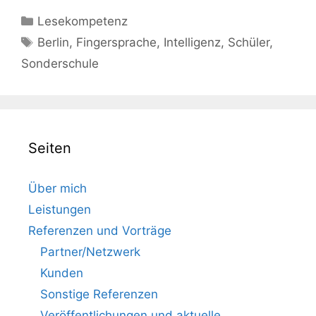
Kategorien
Lesekompetenz
Schlagwörter
Berlin
,
Fingersprache
,
Intelligenz
,
Schüler
,
Sonderschule
Seiten
Über mich
Leistungen
Referenzen und Vorträge
Partner/Netzwerk
Kunden
Sonstige Referenzen
Veröffentlichungen und aktuelle