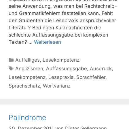
seine Anwendung, was man bei Rechtschreib-
und Grammatikfehlern feststellen kann. Fehlt
den Studenten die Lesepraxis anspruchsvoller
Literatur? Bedingen Kurznachrichten die
schlechte Auffassungsgabe bei komplexen
Texten? …
Weiterlesen
Kategorien
Auffälliges
,
Lesekompetenz
Schlagwörter
Anglizismen
,
Auffassungsgabe
,
Ausdruck
,
Lesekompetenz
,
Lesepraxis
,
Sprachfehler
,
Sprachschatz
,
Wortvarianz
Palindrome
30. Dezember 2011
von
Dieter Gellermann