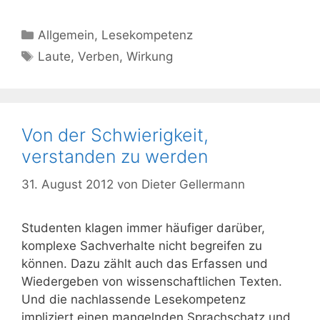
Kategorien
Allgemein
,
Lesekompetenz
Schlagwörter
Laute
,
Verben
,
Wirkung
Von der Schwierigkeit,
verstanden zu werden
31. August 2012
von
Dieter Gellermann
Studenten klagen immer häufiger darüber,
komplexe Sachverhalte nicht begreifen zu
können. Dazu zählt auch das Erfassen und
Wiedergeben von wissenschaftlichen Texten.
Und die nachlassende Lesekompetenz
impliziert einen mangelnden Sprachschatz und