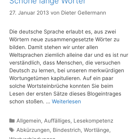
Schöne lange Wörter
27. Januar 2013
von
Dieter Gellermann
Die deutsche Sprache erlaubt es, aus zwei
Wörtern neue zusammengesetzte Wörter zu
bilden. Damit stehen wir unter allen
Weltsprachen ziemlich alleine dar und es ist nur
verständlich, dass Menschen, die versuchen
Deutsch zu lernen, bei unseren merkwürdigen
Wortungetümen kapitulieren. Auf ein paar
solche Wortsteinbrüche konnten Sie beim
Lesen der ersten Sätze dieses Blogeintrages
schon stoßen. …
Weiterlesen
Kategorien
Allgemein
,
Auffälliges
,
Lesekompetenz
Schlagwörter
Abkürzungen
,
Bindestrich
,
Wortlänge
,