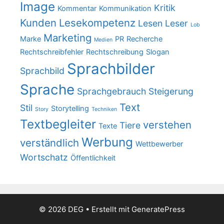
Image
Kritik
Kommentar
Kommunikation
Kunden
Lesekompetenz
Lesen
Leser
Lob
Marketing
Marke
PR
Recherche
Medien
Rechtschreibfehler
Rechtschreibung
Slogan
Sprachbilder
Sprachbild
Sprache
Sprachgebrauch
Steigerung
Text
Stil
Storytelling
Story
Techniken
Textbegleiter
verstehen
Tiere
Texte
Werbung
verständlich
Wettbewerber
Wortschatz
Öffentlichkeit
© 2026 DEG
• Erstellt mit
GeneratePress