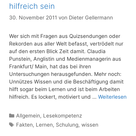
hilfreich sein
30. November 2011
von
Dieter Gellermann
Wer sich mit Fragen aus Quizsendun­gen oder
Rekorden aus aller Welt be­fasst, vertrödelt nur
auf den ersten Blick Zeit damit. Claudia
Punstein, Anglistin und Medienmanagerin aus
Frankfurt/ Main, hat das bei ihren
Untersuchungen heraus­gefunden. Mehr noch:
Unnützes Wissen und die Beschäftigung damit
hilft sogar beim Lernen und ist beim Ar­beiten
hilfreich. Es lockert, motiviert und …
Weiterlesen
Kategorien
Allgemein
,
Lesekompetenz
Schlagwörter
Fakten
,
Lernen
,
Schulung
,
wissen