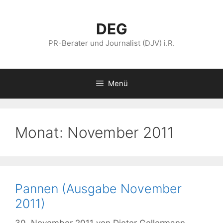
Zum
Inhalt
DEG
springen
PR-Berater und Journalist (DJV) i.R.
Menü
Monat:
November 2011
Pannen (Ausgabe November
2011)
30. November 2011
von
Dieter Gellermann