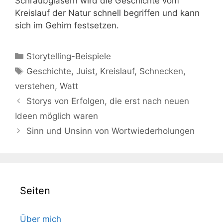
Schraubgläsern wird die Geschichte vom
Kreislauf der Natur schnell begriffen und kann
sich im Gehirn festsetzen.
Kategorien
Storytelling-Beispiele
Schlagwörter
Geschichte
,
Juist
,
Kreislauf
,
Schnecken
,
verstehen
,
Watt
Storys von Erfolgen, die erst nach neuen
Ideen möglich waren
Sinn und Unsinn von Wortwiederholungen
Seiten
Über mich