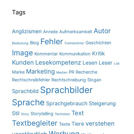
Tags
Autor
Anglizismen
Anrede
Aufmerksamkeit
Fehler
Blog
Geschichten
Bedeutung
Fremdwörter
Image
Kritik
Kommentar
Kommunikation
Kunden
Lesekompetenz
Lesen
Leser
Lob
Marketing
Marke
PR
Recherche
Medien
Rechtschreibfehler
Rechtschreibung
Slogan
Sprachbilder
Sprachbild
Sprache
Sprachgebrauch
Steigerung
Text
Stil
Storytelling
Story
Techniken
Textbegleiter
verstehen
Tiere
Texte
Werbung