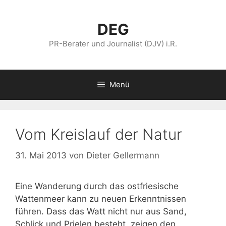
Zum
Inhalt
DEG
springen
PR-Berater und Journalist (DJV) i.R.
Menü
Vom Kreislauf der Natur
31. Mai 2013
von
Dieter Gellermann
Eine Wanderung durch das ostfriesische
Wattenmeer kann zu neuen Erkenntnissen
führen. Dass das Watt nicht nur aus Sand,
Schlick und Prielen besteht, zeigen den