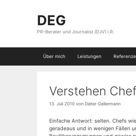
Zum
Inhalt
DEG
springen
PR-Berater und Journalist (DJV) i.R.
Über mich
Leistungen
Referenze
Verstehen Chefs
13. Juli 2010
von
Dieter Gellermann
Einfache Antwort: selten. Chefs wi
geradeaus und in wenigen Fällen u