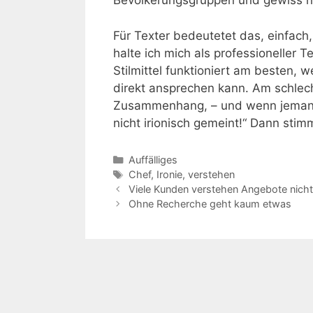
Bevölkerungsgruppen und gewiss no
Für Texter bedeutetet das, einfach
halte ich mich als professioneller 
Stilmittel funktioniert am besten
direkt ansprechen kann. Am schlech
Zusammenhang, – und wenn jemand 
nicht irionisch gemeint!“ Dann stim
Kategorien
Auffälliges
Schlagwörter
Chef
,
Ironie
,
verstehen
Viele Kunden verstehen Angebote nicht
Ohne Recherche geht kaum etwas