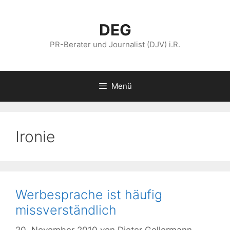
Zum
Inhalt
DEG
springen
PR-Berater und Journalist (DJV) i.R.
Menü
Ironie
Werbesprache ist häufig
missverständlich
20. November 2010
von
Dieter Gellermann