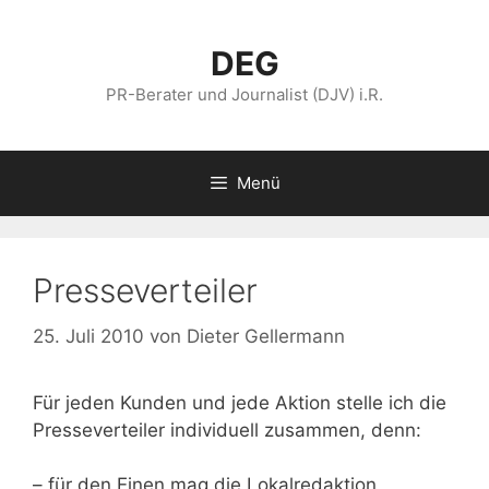
Zum
Inhalt
DEG
springen
PR-Berater und Journalist (DJV) i.R.
Menü
Presseverteiler
25. Juli 2010
von
Dieter Gellermann
Für jeden Kunden und jede Aktion stelle ich die
Presseverteiler individuell zusammen, denn:
– für den Einen mag die Lokalredaktion