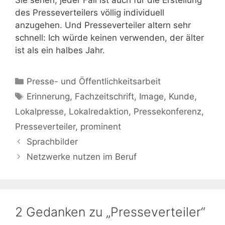
Sie sehen, jeder Fall ist auch für die Erstellung
des Presseverteilers völlig individuell
anzugehen. Und Presseverteiler altern sehr
schnell: Ich würde keinen verwenden, der älter
ist als ein halbes Jahr.
Kategorien
Presse- und Öffentlichkeitsarbeit
Schlagwörter
Erinnerung
,
Fachzeitschrift
,
Image
,
Kunde
,
Lokalpresse
,
Lokalredaktion
,
Pressekonferenz
,
Presseverteiler
,
prominent
Sprachbilder
Netzwerke nutzen im Beruf
2 Gedanken zu „Presseverteiler“