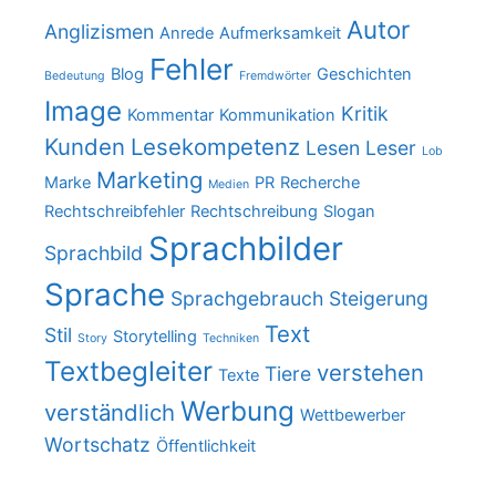
Autor
Anglizismen
Anrede
Aufmerksamkeit
Fehler
Blog
Geschichten
Bedeutung
Fremdwörter
Image
Kritik
Kommentar
Kommunikation
Kunden
Lesekompetenz
Lesen
Leser
Lob
Marketing
Marke
PR
Recherche
Medien
Rechtschreibfehler
Rechtschreibung
Slogan
Sprachbilder
Sprachbild
Sprache
Sprachgebrauch
Steigerung
Text
Stil
Storytelling
Story
Techniken
Textbegleiter
verstehen
Tiere
Texte
Werbung
verständlich
Wettbewerber
Wortschatz
Öffentlichkeit