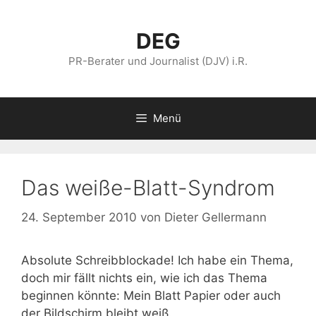
Zum
Inhalt
DEG
springen
PR-Berater und Journalist (DJV) i.R.
Menü
Das weiße-Blatt-Syndrom
24. September 2010
von
Dieter Gellermann
Absolute Schreibblockade! Ich habe ein Thema,
doch mir fällt nichts ein, wie ich das Thema
beginnen könnte: Mein Blatt Papier oder auch
der Bildschirm bleibt weiß.