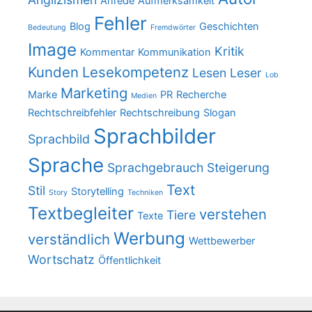
Anrede
Aufmerksamkeit
Fehler
Blog
Geschichten
Bedeutung
Fremdwörter
Image
Kritik
Kommentar
Kommunikation
Kunden
Lesekompetenz
Lesen
Leser
Lob
Marketing
Marke
PR
Recherche
Medien
Rechtschreibfehler
Rechtschreibung
Slogan
Sprachbilder
Sprachbild
Sprache
Sprachgebrauch
Steigerung
Text
Stil
Storytelling
Story
Techniken
Textbegleiter
verstehen
Tiere
Texte
Werbung
verständlich
Wettbewerber
Wortschatz
Öffentlichkeit