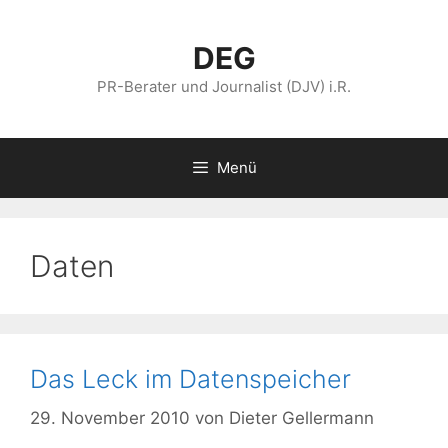
Zum
Inhalt
DEG
springen
PR-Berater und Journalist (DJV) i.R.
Menü
Daten
Das Leck im Datenspeicher
29. November 2010
von
Dieter Gellermann