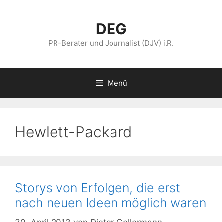
Zum
Inhalt
DEG
springen
PR-Berater und Journalist (DJV) i.R.
Menü
Hewlett-Packard
Storys von Erfolgen, die erst
nach neuen Ideen möglich waren
30. April 2013
von
Dieter Gellermann