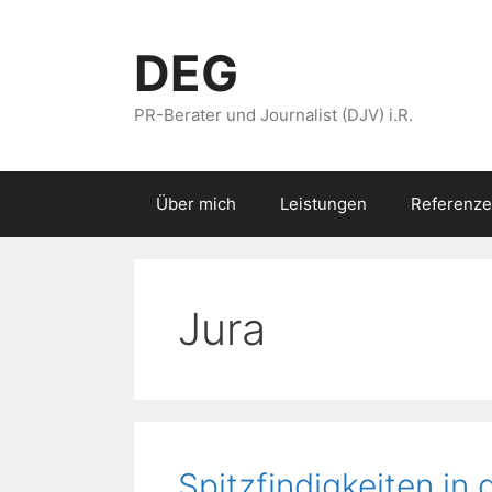
Zum
Inhalt
DEG
springen
PR-Berater und Journalist (DJV) i.R.
Über mich
Leistungen
Referenze
Jura
Spitzfindigkeiten in 