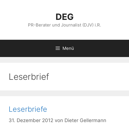
Zum
Inhalt
DEG
springen
PR-Berater und Journalist (DJV) i.R.
Menü
Leserbrief
Leserbriefe
31. Dezember 2012
von
Dieter Gellermann