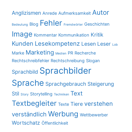
Autor
Anglizismen
Anrede
Aufmerksamkeit
Fehler
Blog
Geschichten
Bedeutung
Fremdwörter
Image
Kritik
Kommentar
Kommunikation
Kunden
Lesekompetenz
Lesen
Leser
Lob
Marketing
Marke
PR
Recherche
Medien
Rechtschreibfehler
Rechtschreibung
Slogan
Sprachbilder
Sprachbild
Sprache
Sprachgebrauch
Steigerung
Text
Stil
Storytelling
Story
Techniken
Textbegleiter
verstehen
Tiere
Texte
Werbung
verständlich
Wettbewerber
Wortschatz
Öffentlichkeit