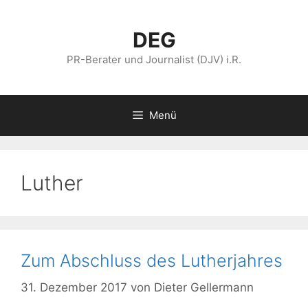
Zum
Inhalt
DEG
springen
PR-Berater und Journalist (DJV) i.R.
Menü
Luther
Zum Abschluss des Lutherjahres
31. Dezember 2017
von
Dieter Gellermann