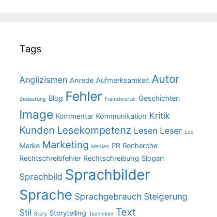
Tags
Autor
Anglizismen
Anrede
Aufmerksamkeit
Fehler
Blog
Geschichten
Bedeutung
Fremdwörter
Image
Kritik
Kommentar
Kommunikation
Kunden
Lesekompetenz
Lesen
Leser
Lob
Marketing
Marke
PR
Recherche
Medien
Rechtschreibfehler
Rechtschreibung
Slogan
Sprachbilder
Sprachbild
Sprache
Sprachgebrauch
Steigerung
Text
Stil
Storytelling
Story
Techniken