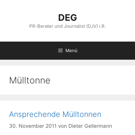
Zum
Inhalt
DEG
springen
PR-Berater und Journalist (DJV) i.R.
Menü
Mülltonne
Ansprechende Mülltonnen
30. November 2011
von
Dieter Gellermann