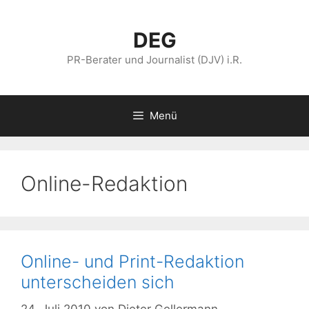
Zum
Inhalt
DEG
springen
PR-Berater und Journalist (DJV) i.R.
Menü
Online-Redaktion
Online- und Print-Redaktion
unterscheiden sich
24. Juli 2010
von
Dieter Gellermann