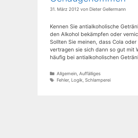
31. März 2012
von
Dieter Gellermann
Kennen Sie antialkoholische Geträn
den Alkohol bekämpfen oder vernich
Sollten Sie meinen, dass Cola oder
vertragen sie sich dann so gut mi
häufig bei antialkoholischen Getr
Kategorien
Allgemein
,
Auffälliges
Schlagwörter
Fehler
,
Logik
,
Schlamperei