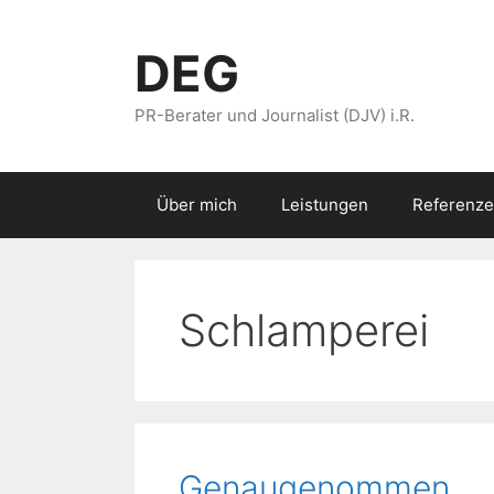
Zum
Inhalt
DEG
springen
PR-Berater und Journalist (DJV) i.R.
Über mich
Leistungen
Referenze
Schlamperei
Genaugenommen