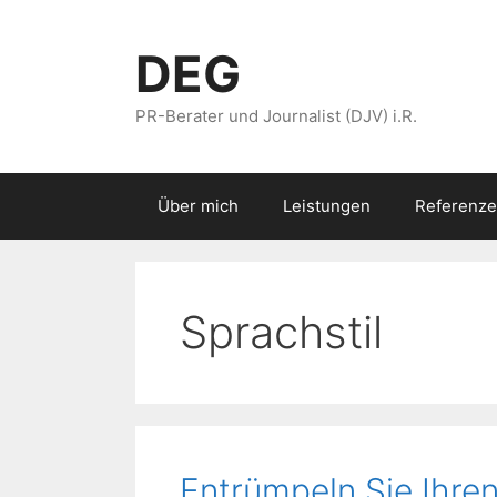
Zum
Inhalt
DEG
springen
PR-Berater und Journalist (DJV) i.R.
Über mich
Leistungen
Referenze
Sprachstil
Entrümpeln Sie Ihren 