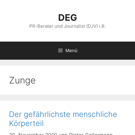
Zum
Inhalt
DEG
springen
PR-Berater und Journalist (DJV) i.R.
Menü
Zunge
Der gefährlichste menschliche
Körperteil
20. November 2010
von
Dieter Gellermann