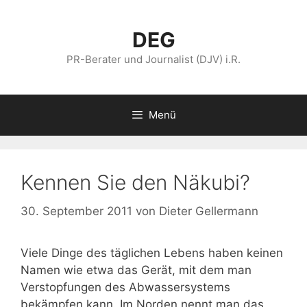
Zum
Inhalt
DEG
springen
PR-Berater und Journalist (DJV) i.R.
Menü
Kennen Sie den Näkubi?
30. September 2011
von
Dieter Gellermann
Viele Dinge des täglichen Lebens haben keinen
Namen wie etwa das Gerät, mit dem man
Verstopfungen des Abwassersystems
bekämpfen kann. Im Norden nennt man das