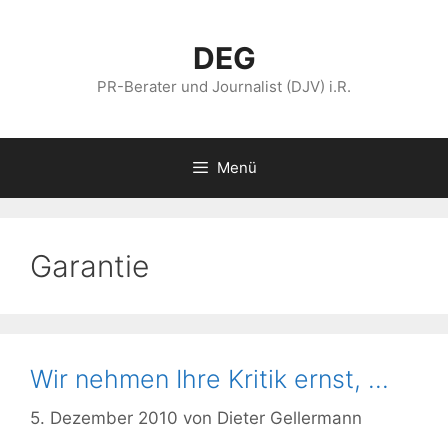
Zum
Inhalt
DEG
springen
PR-Berater und Journalist (DJV) i.R.
Menü
Garantie
Wir nehmen Ihre Kritik ernst, …
5. Dezember 2010
von
Dieter Gellermann