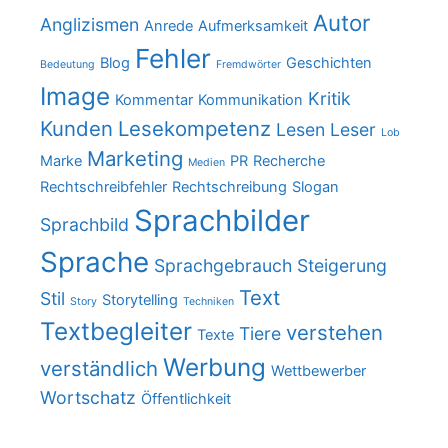
Autor
Anglizismen
Anrede
Aufmerksamkeit
Fehler
Blog
Geschichten
Bedeutung
Fremdwörter
Image
Kritik
Kommentar
Kommunikation
Kunden
Lesekompetenz
Lesen
Leser
Lob
Marketing
Marke
PR
Recherche
Medien
Rechtschreibfehler
Rechtschreibung
Slogan
Sprachbilder
Sprachbild
Sprache
Sprachgebrauch
Steigerung
Text
Stil
Storytelling
Story
Techniken
Textbegleiter
verstehen
Tiere
Texte
Werbung
verständlich
Wettbewerber
Wortschatz
Öffentlichkeit