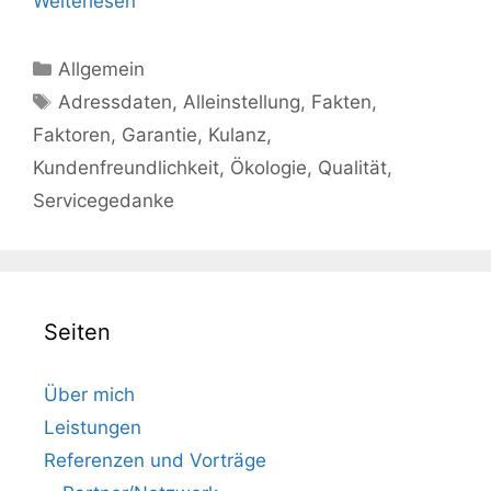
Weiterlesen
Kategorien
Allgemein
Schlagwörter
Adressdaten
,
Alleinstellung
,
Fakten
,
Faktoren
,
Garantie
,
Kulanz
,
Kundenfreundlichkeit
,
Ökologie
,
Qualität
,
Servicegedanke
Seiten
Über mich
Leistungen
Referenzen und Vorträge