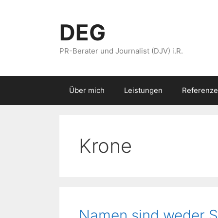
Zum
Inhalt
DEG
springen
PR-Berater und Journalist (DJV) i.R.
Über mich
Leistungen
Referenze
Krone
Namen sind weder S