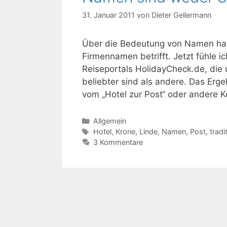
31. Januar 2011
von
Dieter Gellermann
Über die Bedeutung von Namen habe
Firmennamen betrifft. Jetzt fühle i
Reiseportals HolidayCheck.de, die 
beliebter sind als andere. Das Erge
vom „Hotel zur Post“ oder andere 
Kategorien
Allgemein
Schlagwörter
Hotel
,
Krone
,
Linde
,
Namen
,
Post
,
tradi
3 Kommentare