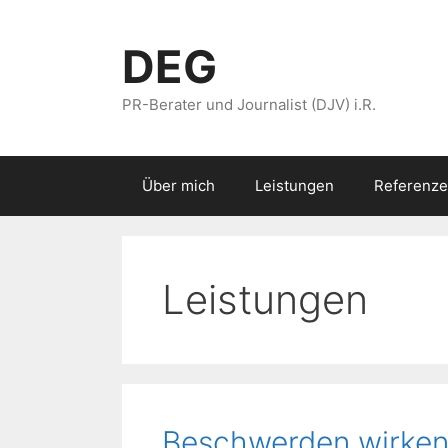
Zum
Inhalt
DEG
springen
PR-Berater und Journalist (DJV) i.R.
Über mich
Leistungen
Referenze
Leistungen
Beschwerden wirken,