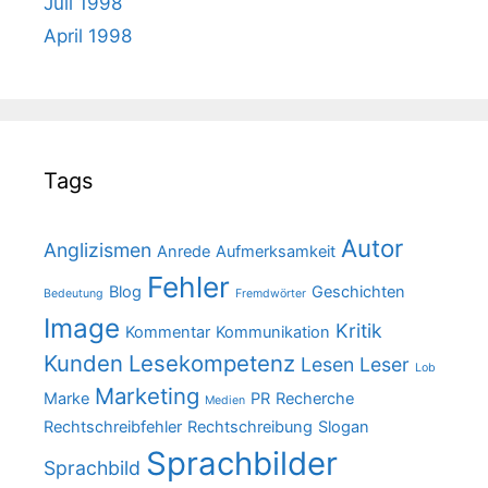
Juli 1998
April 1998
Tags
Autor
Anglizismen
Anrede
Aufmerksamkeit
Fehler
Blog
Geschichten
Bedeutung
Fremdwörter
Image
Kritik
Kommentar
Kommunikation
Kunden
Lesekompetenz
Lesen
Leser
Lob
Marketing
Marke
PR
Recherche
Medien
Rechtschreibfehler
Rechtschreibung
Slogan
Sprachbilder
Sprachbild