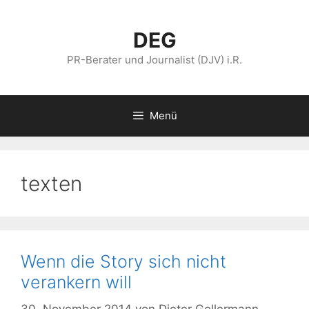
Zum
Inhalt
DEG
springen
PR-Berater und Journalist (DJV) i.R.
Menü
texten
Wenn die Story sich nicht
verankern will
30. November 2014
von
Dieter Gellermann