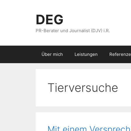
Zum
Inhalt
DEG
springen
PR-Berater und Journalist (DJV) i.R.
Über mich
Leistungen
Referenze
Tierversuche
Mit einem Versprech