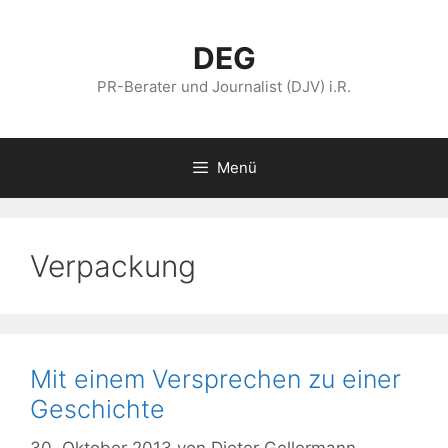
Zum
Inhalt
DEG
springen
PR-Berater und Journalist (DJV) i.R.
Menü
Verpackung
Mit einem Versprechen zu einer
Geschichte
30. Oktober 2013
von
Dieter Gellermann