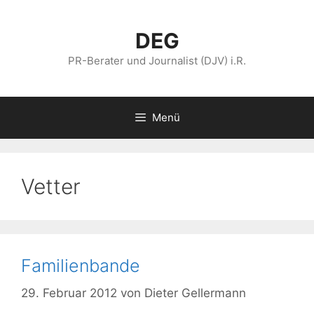
Zum
Inhalt
DEG
springen
PR-Berater und Journalist (DJV) i.R.
Menü
Vetter
Familienbande
29. Februar 2012
von
Dieter Gellermann