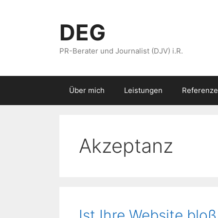
Zum
Inhalt
DEG
springen
PR-Berater und Journalist (DJV) i.R.
Über mich
Leistungen
Referenze
Akzeptanz
Ist Ihre Website blo