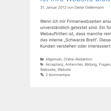
31. Januar 2012
von
Dieter Gellermann
Wenn ich mir Firmenwebseiten anscha
unverständlich getextet sind. Ein fü
Webauftritten ist, dass manche rein
das interne „Schwarze Brett“. Diese
Kunden verstehen oder interessier
Kategorien
Allgemein
,
Online-Redaktion
Schlagwörter
Akzeptanz
,
Antworten
,
Bildung
,
Fragen
Webseite
,
Website
2 Kommentare