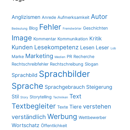
Autor
Anglizismen
Anrede
Aufmerksamkeit
Fehler
Blog
Geschichten
Bedeutung
Fremdwörter
Image
Kritik
Kommentar
Kommunikation
Kunden
Lesekompetenz
Lesen
Leser
Lob
Marketing
Marke
PR
Recherche
Medien
Rechtschreibfehler
Rechtschreibung
Slogan
Sprachbilder
Sprachbild
Sprache
Sprachgebrauch
Steigerung
Text
Stil
Storytelling
Story
Techniken
Textbegleiter
verstehen
Tiere
Texte
Werbung
verständlich
Wettbewerber
Wortschatz
Öffentlichkeit