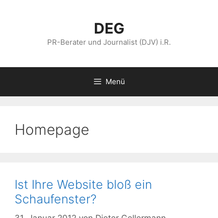
Zum
Inhalt
DEG
springen
PR-Berater und Journalist (DJV) i.R.
Menü
Homepage
Ist Ihre Website bloß ein
Schaufenster?
31. Januar 2012
von
Dieter Gellermann