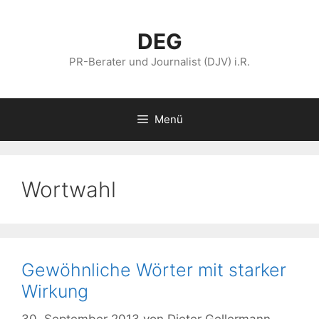
Zum
Inhalt
DEG
springen
PR-Berater und Journalist (DJV) i.R.
Menü
Wortwahl
Gewöhnliche Wörter mit starker
Wirkung
30. September 2013
von
Dieter Gellermann