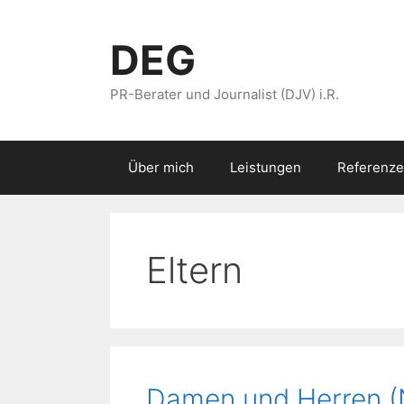
Zum
Inhalt
DEG
springen
PR-Berater und Journalist (DJV) i.R.
Über mich
Leistungen
Referenze
Eltern
Damen und Herren (