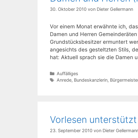
30. Oktober 2010
von
Dieter Gellermann
Vor einem Monat erwähnte ich, dass
Damen und Herren Gemeinderäten 
Grundstücksbesitzer ermuntert wer
angesichts des gesteltzten Stils, 
hat: Aktuell sprach sie die Damen 
Kategorien
Auffälliges
Schlagwörter
Anrede
,
Bundeskanzlerin
,
Bürgermeister
Vorlesen unterstütz
23. September 2010
von
Dieter Gellerman